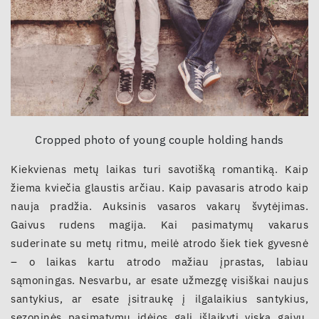
Cropped photo of young couple holding hands
Kiekvienas metų laikas turi savotišką romantiką. Kaip
žiema kviečia glaustis arčiau. Kaip pavasaris atrodo kaip
nauja pradžia. Auksinis vasaros vakarų švytėjimas.
Gaivus rudens magija. Kai pasimatymų vakarus
suderinate su metų ritmu, meilė atrodo šiek tiek gyvesnė
– o laikas kartu atrodo mažiau įprastas, labiau
sąmoningas. Nesvarbu, ar esate užmezgę visiškai naujus
santykius, ar esate įsitraukę į ilgalaikius santykius,
sezoninės pasimatymų idėjos gali išlaikyti viską gaivų,