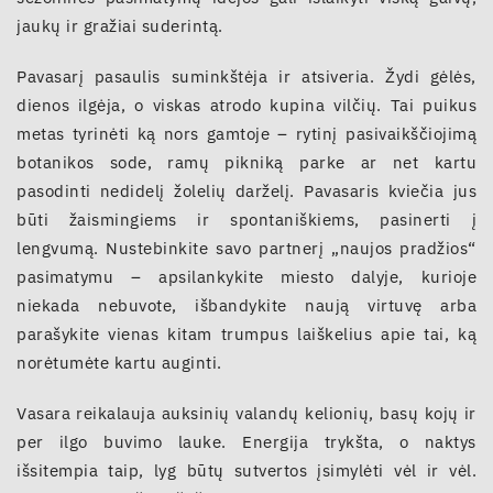
jaukų ir gražiai suderintą.
Pavasarį pasaulis suminkštėja ir atsiveria. Žydi gėlės,
dienos ilgėja, o viskas atrodo kupina vilčių. Tai puikus
metas tyrinėti ką nors gamtoje – rytinį pasivaikščiojimą
botanikos sode, ramų pikniką parke ar net kartu
pasodinti nedidelį žolelių darželį. Pavasaris kviečia jus
būti žaismingiems ir spontaniškiems, pasinerti į
lengvumą. Nustebinkite savo partnerį „naujos pradžios“
pasimatymu – apsilankykite miesto dalyje, kurioje
niekada nebuvote, išbandykite naują virtuvę arba
parašykite vienas kitam trumpus laiškelius apie tai, ką
norėtumėte kartu auginti.
Vasara reikalauja auksinių valandų kelionių, basų kojų ir
per ilgo buvimo lauke. Energija trykšta, o naktys
išsitempia taip, lyg būtų sutvertos įsimylėti vėl ir vėl.