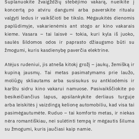
Suplanuokite žvaigždžių stebėjimo vakarą, nueikite į
koncertą po atviru dangumi arba paverskite ritualu
valgyti ledus ir vaikščioti be tikslo. Mėgaukitės dienomis
paplūdimyje, vakarienėmis ant stogo ar kino vakarais
kieme. Vasara – tai laisvė – tokia, kuri kyla iš juoko,
saulės šildomos odos ir paprasto džiaugsmo būti su
žmogumi, kuris kasdienybę paverčia elektrine.
Atėjus rudeniui, jis atneša kitokį grožį – jaukų, žemišką ir
kupiną jausmų. Tai metas pasimatymams prie laužo,
moliūgų skliautams arba susisukus su antklodėmis ir
karštu sidru kino vakarui namuose. Pasivaikščiokite po
besikeičiančius lapus, apsilankykite derliaus turguje
arba leiskitės į vaizdingą kelionę automobiliu, kad visa tai
pasimėgautumėte. Ruduo – tai komforto metas, ir niekas
nėra romantiškiau, nei sulėtinti tempą ir mėgautis šiluma
su žmogumi, kuris jaučiasi kaip namie.