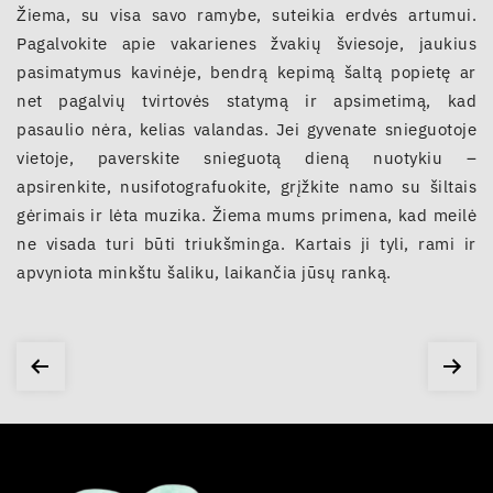
Žiema, su visa savo ramybe, suteikia erdvės artumui.
Pagalvokite apie vakarienes žvakių šviesoje, jaukius
pasimatymus kavinėje, bendrą kepimą šaltą popietę ar
net pagalvių tvirtovės statymą ir apsimetimą, kad
pasaulio nėra, kelias valandas. Jei gyvenate snieguotoje
vietoje, paverskite snieguotą dieną nuotykiu –
apsirenkite, nusifotografuokite, grįžkite namo su šiltais
gėrimais ir lėta muzika. Žiema mums primena, kad meilė
ne visada turi būti triukšminga. Kartais ji tyli, rami ir
apvyniota minkštu šaliku, laikančia jūsų ranką.